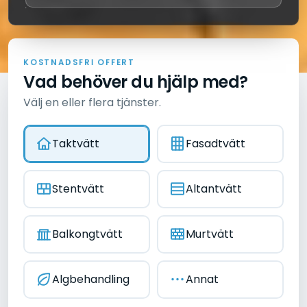
N
T
A
S
O
D
K
S
F
R
I
O
F
F
E
R
T
Vad behöver du hjälp med?
Välj en eller flera tjänster.
Taktvätt
Fasadtvätt
Stentvätt
Altantvätt
Balkongtvätt
Murtvätt
Algbehandling
Annat