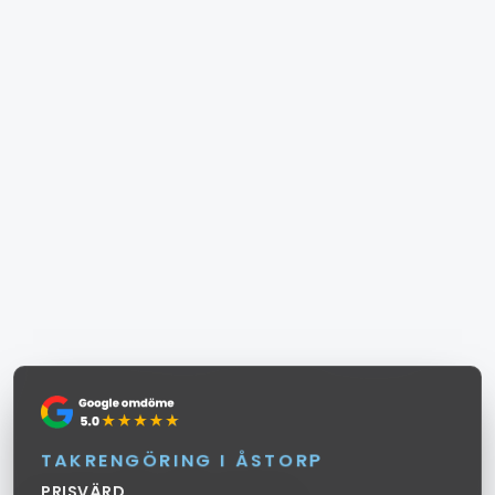
T
A
K
R
E
N
G
Ö
R
I
N
G
I
Å
S
T
O
R
P
PRISVÄRD