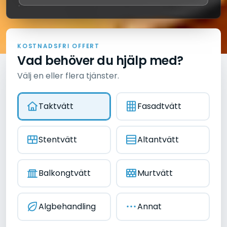
F
R
S
I
D
A
N
T
O
K
O
S
F
F
E
R
T
Vad behöver du hjälp med?
Välj en eller flera tjänster.
Taktvätt
Fasadtvätt
Stentvätt
Altantvätt
Balkongtvätt
Murtvätt
Algbehandling
Annat