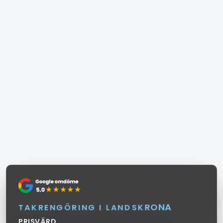
T
A
K
R
E
N
G
Ö
R
I
N
G
I
L
A
N
D
S
K
R
O
N
A
PRISVÄRD